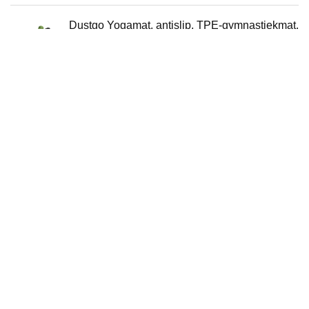
Dustgo Yogamat, antislip, TPE-gymnastiekmat,
fitnessmat, huidvriendelijke oefenmat met
draagriem en tas, sportmat voor yoga, pilates
thuistraining, 183 x 61 x 0,6 cm, keuze uit 7
kleuren
HUGGAROO - 6-Wege-Schlafmaske.
kühlend/wärmend, leicht/gewichtet,
Plüsch/Seide. Augenmaske zum Schlafen
(geruchsneutrale-Version)
Über uns
Flippeh.de ist eine moderne All-in-One-Preisvergleichs- und