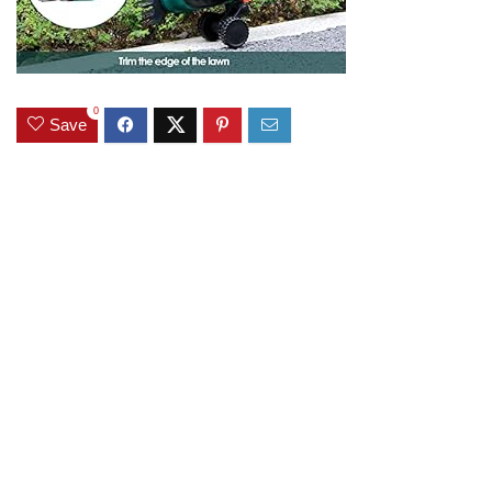
0
Save