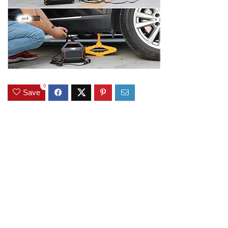
0
Save