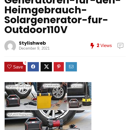
Generatoren-fur-den-
Heimgebrauch-
Solargenerator-fur-
Outdoor110V
Stylishweb
2
Views
December 9, 2021
0
Save