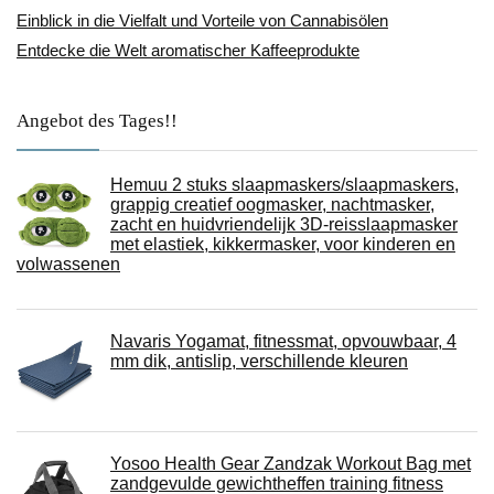
Einblick in die Vielfalt und Vorteile von Cannabisölen
Entdecke die Welt aromatischer Kaffeeprodukte
Angebot des Tages!!
Hemuu 2 stuks slaapmaskers/slaapmaskers,
grappig creatief oogmasker, nachtmasker,
zacht en huidvriendelijk 3D-reisslaapmasker
met elastiek, kikkermasker, voor kinderen en
volwassenen
Navaris Yogamat, fitnessmat, opvouwbaar, 4
mm dik, antislip, verschillende kleuren
Yosoo Health Gear Zandzak Workout Bag met
zandgevulde gewichtheffen training fitness