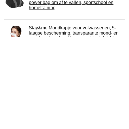
power bag om af te vallen, sportschool en
hometraining
Stay&me Mondkapje voor volwassenen, 5-
laagse bescherming, transparante mond- en
neusbescherming, bloemenprint, stofdicht,
mond- en neusbedekking, ademend,
mondbescherming voor dames en heren
BEISUOSI Balance-Gewicht-Sandsäcke für
Terrassenschirm, Pop-Up-Zelt, Baldachin und
andere Möbel im Freien 6 Stück (schwarz, 40,6
x 43,2 cm) pro Paket (nur Taschen, Sand nicht
enthalten)