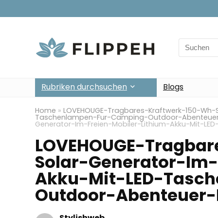
Search
for:
Rubriken durchsuchen
Blogs
Home
»
LOVEHOUGE-Tragbares-Kraftwerk-150-Wh-So
Taschenlampen-Fur-Camping-Outdoor-Abenteuer-
Generator-Im-Freien-Mobiler-Lithium-Akku-Mit-L
LOVEHOUGE-Tragbar
Solar-Generator-Im-
Akku-Mit-LED-Tasc
Outdoor-Abenteuer-N
Stylishweb