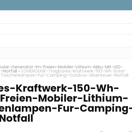
lar-Generator-Im-Freien-Mobiler-Lithium-Akku-Mit-LED-
Notfall
»
LOVEHOUGE-Tragbares-Kraftwerk-150-Wh-Solar-
ED-Taschenlampen-Fur-Camping-Outdoor-Abenteuer-Notfall
es-Kraftwerk-150-Wh-
Freien-Mobiler-Lithium-
henlampen-Fur-Camping
otfall