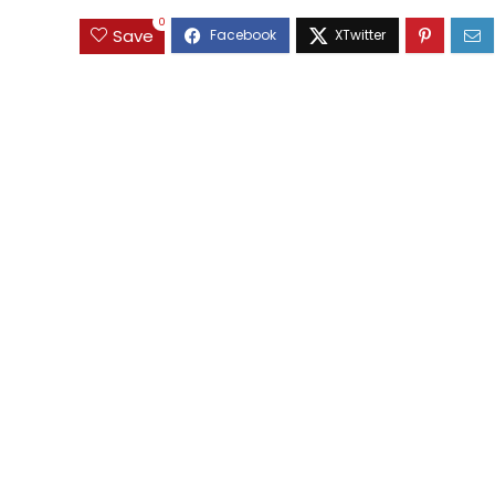
0
Save