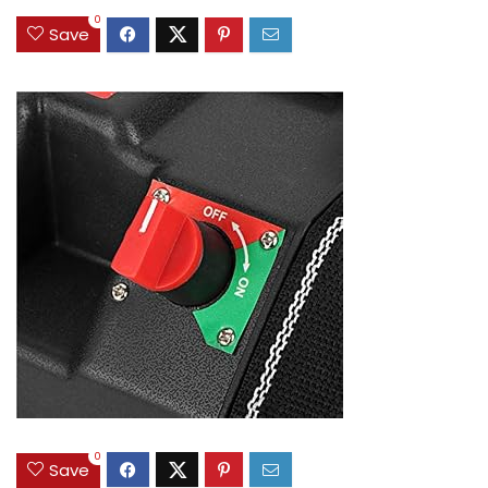
0
Save
0
Save