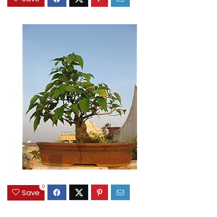
0
Save