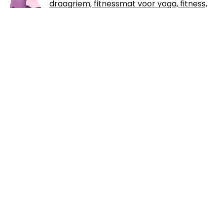
draagriem, fitnessmat voor yoga, fitness,
gymnastiek, training, pilates en 183 cm x 61
cm x 0,6 cm
Tsumbay Memory Foam Zitkussen met
mesh-luchtgat, stoelkussens,
autostoelkussens, ergonomisch
bankkussen, autostoelbekleding voor
bureaustoel, thuis- / autostoel, rolstoel, ligbed
METIS Power Bag - 5kg bis 25kg | Fitness
Gewichte für Fitnesscenter und
Heimgebrauch | Sandsack für
Krafttraining Crossfit Kampfsport und
mehr | Einzeln oder als komplettes Set erhältlich