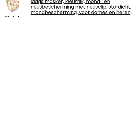
laags masker, kleurrijk, mond- en
neusbescherming met neusclip, stofdicht,
mondbescherming, voor dames en heren,
10 stuks
Boniesun 2022 Verduisterende
slaapmaskers voor dames en heren,
oogmasker om te slapen met draagtas,
mini-maat, licht en superzacht, 3D-
contourvormig slaapmasker, oogmasker voor reizen,
slapen, dutje
Yogamat, TPE gymnastiekmat, antislip,
fitnessmat voor workout,
milieuvriendelijke oefenmat, sportmat
voor yoga, pilates, hometraining, 183 x 61 x
0,6 cm