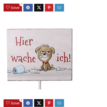
0
Save
0
Save