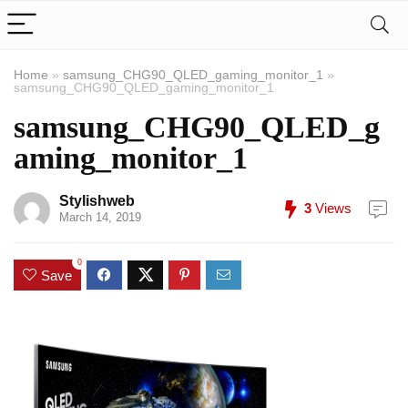
Home
»
samsung_CHG90_QLED_gaming_monitor_1
»
samsung_CHG90_QLED_gaming_monitor_1
samsung_CHG90_QLED_g
aming_monitor_1
Stylishweb
3
Views
March 14, 2019
0
Save