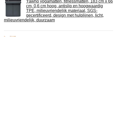
Yawho yogamatten, fitnessmatten, 183 cm x 66
cm, 0,6 cm hoog, antislip en hoogwaardig
TPE, milieuvriendelijk materiaal, SGS-
gecertificeerd, design met hulplijnen, licht,
milieuvriendelijk, duurzaam
TSLA Yoga-leggings met hoge taille, corrigeert
een buikje, sportbroek met zak voor dames
Yogablok van kurk, afzonderlijk of set van 1 of
2 stuks, 100% natuurkurk, voor yoga,
ecologisch, made in EU, voor fitness, meditatie
en pilates, accessoires, hulpmiddelen voor
beginners voor rugtraining en rekken, 75 mm, 1 of 2 stuks
Zijdezwart oogmasker voor slaap elastisch
oogmasker voor reizen en dutje