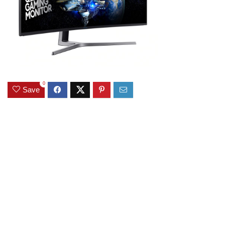
0
Save