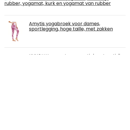
rubber, yogamat, kurk en yogamat van rubber
Amytis yogabroek voor dames,
sportlegging, hoge taille, met zakken
KUYOU Yogamat, gymnastiekmat, antislip,
ftalaatvrij, fitnessmat, TPE, hypoallergeen,
oefenmat, voor yoga, pilates, fitness,
workout en gymnastiek, trainingsmat, 183
cm x 61 cm x 6 mm
Schlafmaske mit Kupferionen, Schlafende
Augenmaske aus Kupferfaser, Anti-Falten
Schlafmaske für Damen oder Herren, 21 x
9,5 cm