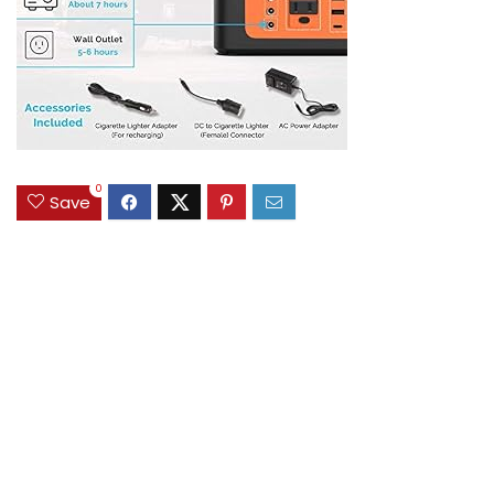
0
Save