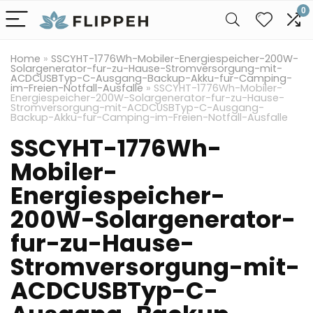
0
Home
»
SSCYHT-1776Wh-Mobiler-Energiespeicher-200W-
Solargenerator-fur-zu-Hause-Stromversorgung-mit-
ACDCUSBTyp-C-Ausgang-Backup-Akku-fur-Camping-
im-Freien-Notfall-Ausfalle
»
SSCYHT-1776Wh-Mobiler-
Energiespeicher-200W-Solargenerator-fur-zu-Hause-
Stromversorgung-mit-ACDCUSBTyp-C-Ausgang-
Backup-Akku-fur-Camping-im-Freien-Notfall-Ausfalle
SSCYHT-1776Wh-
Mobiler-
Energiespeicher-
200W-Solargenerator-
fur-zu-Hause-
Stromversorgung-mit-
ACDCUSBTyp-C-