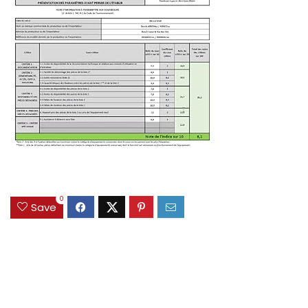
0
Save