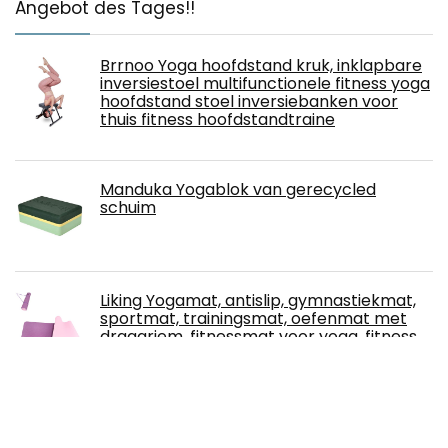
Angebot des Tages!!
Brrnoo Yoga hoofdstand kruk, inklapbare
inversiestoel multifunctionele fitness yoga
hoofdstand stoel inversiebanken voor
thuis fitness hoofdstandtraine
Manduka Yogablok van gerecycled
schuim
Liking Yogamat, antislip, gymnastiekmat,
sportmat, trainingsmat, oefenmat met
draagriem, fitnessmat voor yoga, fitness,
gymnastiek, training, pilates en 183 cm x 61
cm x 0,6 cm
Yoleo Hoofdstandkruk, yogastoel,