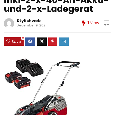
inkl-2-x-40-Ah-Akku-
und-2-x-Ladegerat
Stylishweb
1
View
December 9, 2021
0
Save