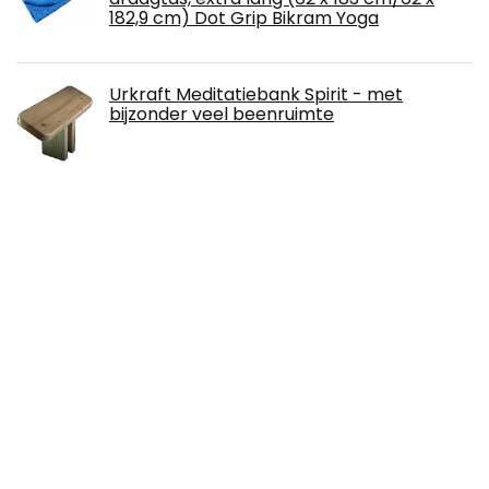
182,9 cm) Dot Grip Bikram Yoga
Urkraft Meditatiebank Spirit - met
bijzonder veel beenruimte
MONTOP Houten push-up-handgrepen,
afneembare parallettes, antislip push-up
bars, push-up handgrepen met
draagbare, handstandbaren, voor binnen
en buiten, voor
krachttraining/calisthenics/lichaamsgewichtstraining
YogaDirect ungefüllt Yoga Sand Tasche