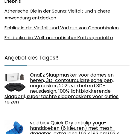
Erlebnis
Ätherische Öle in der Sauna: Vielfalt und sichere
Anwendung entdecken
Einblick in die Vielfalt und Vorteile von Cannabisölen
Entdecke die Welt aromatischer Kaffeeprodukte
Angebot des Tages!!
OnaEz Slaapmasker voor dames en
heren, 3D-contourculaire schelpen,
oogmasker, 2021, verbeterd 3D-
neusdesign, 100% lichtblokkerende
slaapbril, superzachte slaapmaskers voor dutjes,
reizen
voidbiov Quick Dry antislip yoga-
handdoeken (6 kleuren) met mesh-
draagtas, extra lang (62 x 183 cm/62 x