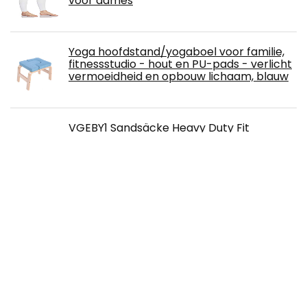
voor dames
Yoga hoofdstand/yogaboel voor familie,
fitnessstudio - hout en PU-pads - verlicht
vermoeidheid en opbouw lichaam, blauw
VGEBY1 Sandsäcke Heavy Duty Fit
Sandsäcke Verstellbare
Trainingssandsäcke für Training, Fitness
und Cross-Training
NEWGO Slaapmasker van zijde katoen -
super zacht en comfortabel, volledig
lichtblokkerend, instelbaar, brede
wikkeling nuldruk op het hoofd oogmasker
voor heren en vrouwen, met tas (blauw)