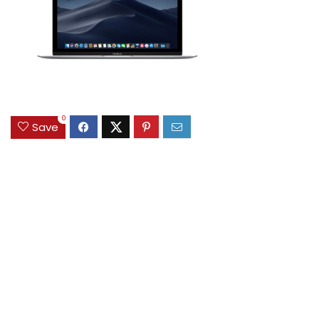
0
Save